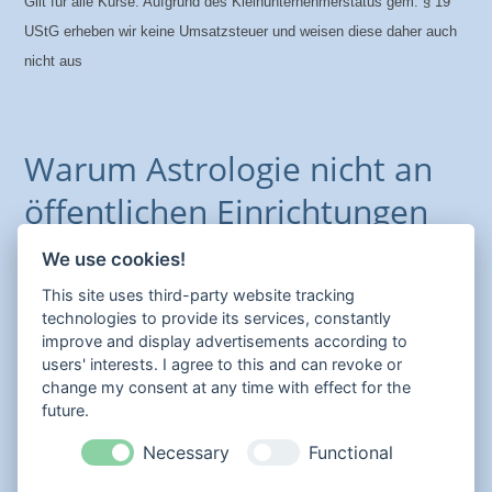
Gilt für alle Kurse: Aufgrund des Kleinunternehmerstatus gem. § 19
UStG erheben wir keine Umsatzsteuer und weisen diese daher auch
nicht aus
Warum Astrologie nicht an
öffentlichen Einrichtungen
gelehrt werden darf
We use cookies!
This site uses third-party website tracking
Auch darüber muss gesprochen werden. Nach eigener
technologies to provide its services, constantly
Erfahrung, dass astrologischer Unterricht an öffentlichen
improve and display advertisements according to
Einrichtungen nicht gewünscht oder untersagt wird, ist dieser
users' interests. I agree to this and can revoke or
Text entstanden, den ich niemanden vorenthalten möchte. -
change my consent at any time with effect for the
future.
Zum Weiterlesen bitte diesen Link zu
Verlag
Necessary
Functional
Daphono anklicken